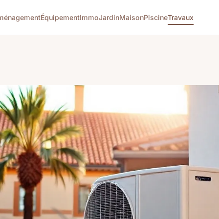
ménagement
Équipement
Immo
Jardin
Maison
Piscine
Travaux