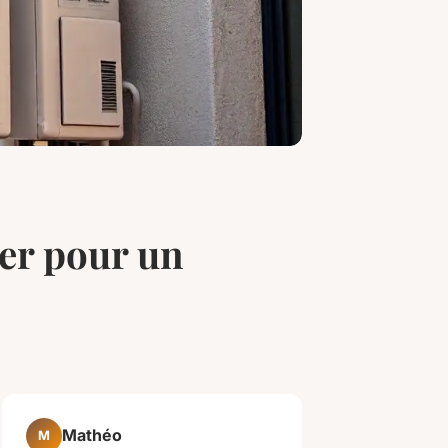
ier pour un
Mathéo
M