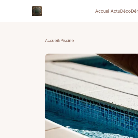
Accueil
Actu
Déco
Dé
Accueil
›
Piscine