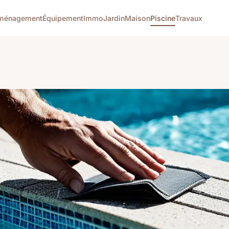
ménagement
Équipement
Immo
Jardin
Maison
Piscine
Travaux