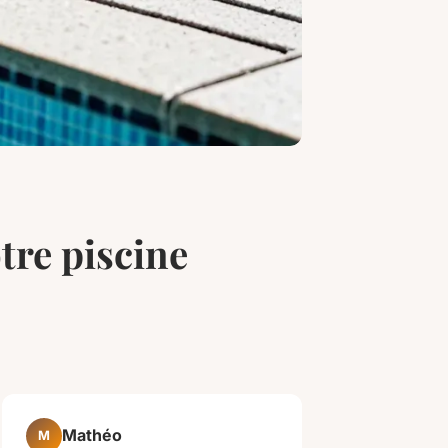
otre piscine
Mathéo
M