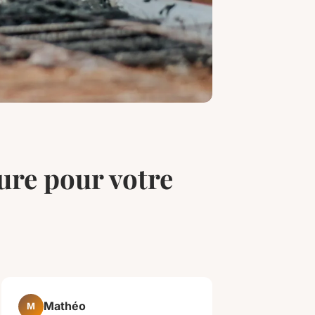
ure pour votre
Mathéo
M