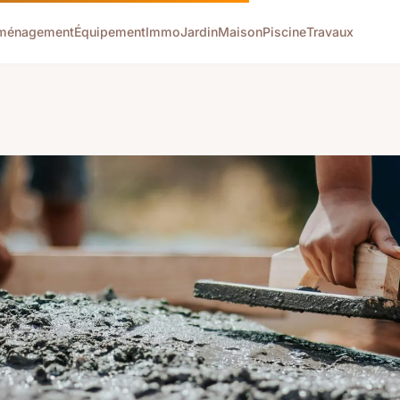
ménagement
Équipement
Immo
Jardin
Maison
Piscine
Travaux