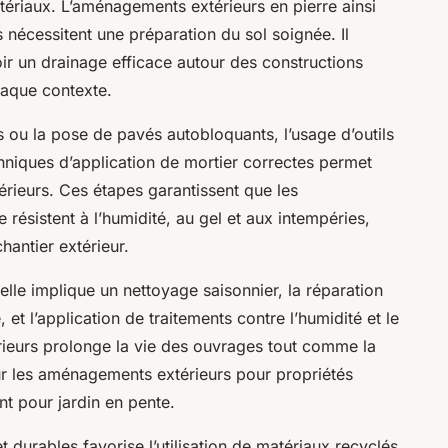
atériaux. L’aménagements extérieurs en pierre ainsi
 nécessitent une préparation du sol soignée. Il
oir un drainage efficace autour des constructions
chaque contexte.
rs ou la pose de pavés autobloquants, l’usage d’outils
hniques d’application de mortier correctes permet
térieurs. Ces étapes garantissent que les
ésistent à l’humidité, au gel et aux intempéries,
antier extérieur.
relle implique un nettoyage saisonnier, la réparation
 et l’application de traitements contre l’humidité et le
rieurs prolonge la vie des ouvrages tout comme la
our les aménagements extérieurs pour propriétés
t pour jardin en pente.
 durables favorise l’utilisation de matériaux recyclés